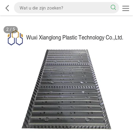
2
/
5