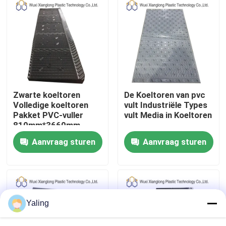
Fabrieksreis
Kwaliteitscontrole
Contacteer ons
Zwarte koeltoren
De Koeltoren van pvc
Volledige koeltoren
vult Industriële Types
Pakket PVC-vuller
vult Media in Koeltoren
Nieuws
810mm*3660mm
Aanvraag sturen
Aanvraag sturen
Verzoek om een Citaat
De internationale Koeltoren vult
Yaling
het materiaal van de koeltorenvulling