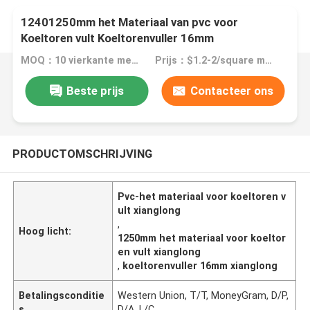
12401250mm het Materiaal van pvc voor
Koeltoren vult Koeltorenvuller 16mm
MOQ：10 vierkante meters
Prijs：$1.2-2/square meters
Beste prijs
Contacteer ons
PRODUCTOMSCHRIJVING
Pvc-het materiaal voor koeltoren v
ult xianglong
,
Hoog licht:
1250mm het materiaal voor koeltor
en vult xianglong
,
koeltorenvuller 16mm xianglong
Betalingsconditie
Western Union, T/T, MoneyGram, D/P,
s
D/A, L/C